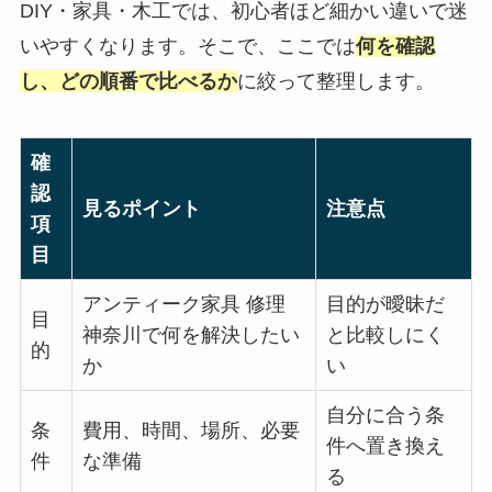
DIY・家具・木工では、初心者ほど細かい違いで迷
いやすくなります。そこで、ここでは
何を確認
し、どの順番で比べるか
に絞って整理します。
確
認
見るポイント
注意点
項
目
アンティーク家具 修理
目的が曖昧だ
目
神奈川で何を解決したい
と比較しにく
的
か
い
自分に合う条
条
費用、時間、場所、必要
件へ置き換え
件
な準備
る