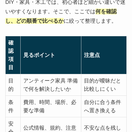
DIY・家具・木工では、初心者ほど細かい違いで迷
いやすくなります。そこで、ここでは
何を確認
し、どの順番で比べるか
に絞って整理します。
確
認
見るポイント
注意点
項
目
目
アンティーク家具 準備
目的が曖昧だと
的
で何を解決したいか
比較しにくい
条
費用、時間、場所、必
自分に合う条件
件
要な準備
へ置き換える
安
公式情報、規約、注意
不安な点を残し