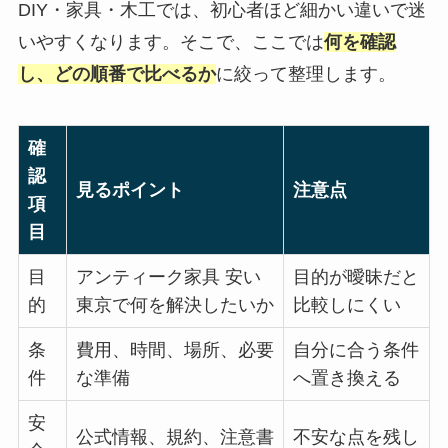
DIY・家具・木工では、初心者ほど細かい違いで迷
いやすくなります。そこで、ここでは
何を確認
し、どの順番で比べるか
に絞って整理します。
確
認
見るポイント
注意点
項
目
目
アンティーク家具 安い
目的が曖昧だと
的
東京で何を解決したいか
比較しにくい
条
費用、時間、場所、必要
自分に合う条件
件
な準備
へ置き換える
安
公式情報、規約、注意書
不安な点を残し