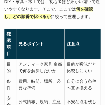
DIY・家具・木工では、初心者ほど細かい違いで迷
いやすくなります。そこで、ここでは
何を確認
し、どの順番で比べるか
に絞って整理します。
確
認
見るポイント
注意点
項
目
目
アンティーク家具 京都
目的が曖昧だと
的
で何を解決したいか
比較しにくい
条
費用、時間、場所、必
自分に合う条件
件
要な準備
へ置き換える
安
公式情報、規約、注意
不安な点を残し