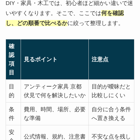
DIY・家具・木工では、初心者ほど細かい違いで迷
いやすくなります。そこで、ここでは
何を確認
し、どの順番で比べるか
に絞って整理します。
確
認
見るポイント
注意点
項
目
目
アンティーク家具 京都
目的が曖昧だと
的
伏見で何を解決したいか
比較しにくい
条
費用、時間、場所、必要
自分に合う条件
件
な準備
へ置き換える
安
公式情報、規約、注意書
不安な点を残し