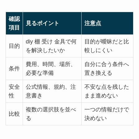
確認
見るポイント
注意点
項目
diy 棚 受け 金具で何
目的が曖昧だと比
目的
を解決したいか
較しにくい
費用、時間、場所、
自分に合う条件へ
条件
必要な準備
置き換える
安全
公式情報、規約、注
不安な点を残した
性
意書き
まま進めない
複数の選択肢を並べ
一つの情報だけで
比較
る
決めない