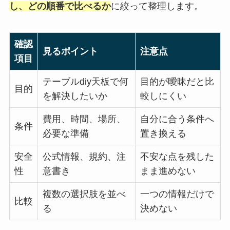
し、どの順番で比べるか
に絞って整理します。
確認
見るポイント
注意点
項目
テーブルdiy天板で何
目的が曖昧だと比
目的
を解決したいか
較しにくい
費用、時間、場所、
自分に合う条件へ
条件
必要な準備
置き換える
安全
公式情報、規約、注
不安な点を残した
性
意書き
まま進めない
複数の選択肢を並べ
一つの情報だけで
比較
る
決めない