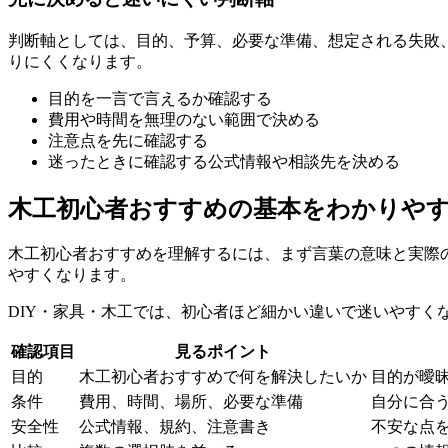
判断軸としては、目的、予算、必要な準備、想定される失敗
りにくくなります。
目的
を一言で言えるか確認する
費用や時間
を無理のない範囲で決める
注意点
を先に確認する
迷ったときに確認する公式情報や相談先を決める
木工初心者おすすめの基本をわかりや
木工初心者おすすめを理解するには、まず言葉の意味と実際
やすくなります。
DIY・家具・木工では、初心者ほど細かい違いで迷いやすく
確認項目
見るポイント
目的
木工初心者おすすめで何を解決したいか
目的が曖
条件
費用、時間、場所、必要な準備
自分に合
安全性
公式情報、規約、注意書き
不安な点